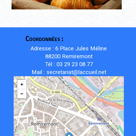
Coordonnées :
Adresse : 6 Place Jules Méline
88200 Remiremont
Tél : 03 29 23 08 77
Mail : secretariat@laccueil.net
+
−